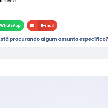
stância.
WhatsApp
E-mail
Está procurando algum assunto específico