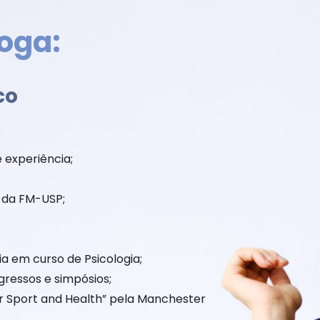
loga:
co
 experiência;
s da FM-USP;
a em curso de Psicologia;
gressos e simpósios;
for Sport and Health” pela Manchester