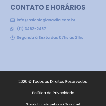
CONTATO E HORÁRIOS
info@psicologianavila.com.br
(11) 3462-2457
Segunda à Sexta das 07hs às 21hs
2026 © Todos os Direitos Reservados.
Política de Privacidade
Site elaborado pela Klick Saudável