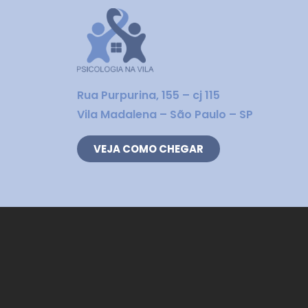
Rua Purpurina, 155 – cj 115
Vila Madalena – São Paulo – SP
VEJA COMO CHEGAR