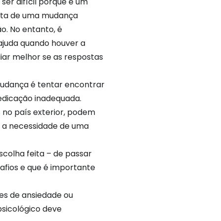
er difícil porque é um
rata de uma mudança
o. No entanto, é
ajuda quando houver a
liar melhor se as respostas
mudança é tentar encontrar
edicação inadequada.
no país exterior, podem
ra a necessidade de uma
colha feita – de passar
fios e que é importante
es de ansiedade ou
sicológico deve