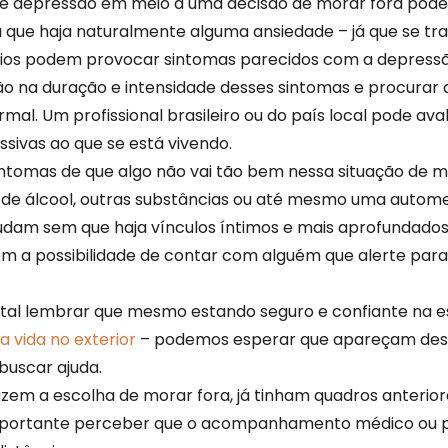
 e depressão em meio a uma decisão de morar fora pode s
que haja naturalmente alguma ansiedade – já que se t
fios podem provocar sintomas parecidos com a depressã
o na duração e intensidade desses sintomas e procurar 
mal. Um profissional brasileiro ou do país local pode ava
sivas ao que se está vivendo.
sintomas de que algo não vai tão bem nessa situação de 
 de álcool, outras substâncias ou até mesmo uma autom
am sem que haja vínculos íntimos e mais aprofundados 
sem a possibilidade de contar com alguém que alerte pa
tal lembrar que mesmo estando seguro e confiante na es
 vida no exterior
– podemos esperar que apareçam desa
buscar ajuda.
zem a escolha de morar fora, já tinham quadros anterior
importante perceber que o acompanhamento médico ou p