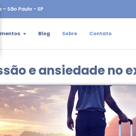
a – São Paulo - SP
imentos
Blog
Sobre
Contato
são e ansiedade no ex