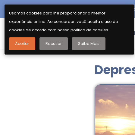
Rua Purpurina, 155 - cj 115 – Vila Madalen
Usamos cookies para lhe proporcionar a melhor
experiência online. Ao concordar, você aceita o uso de
cookies de acordo com nossa política de cookies.
Home
Atend
Aceitar
Recusar
Saiba Mais
Depres