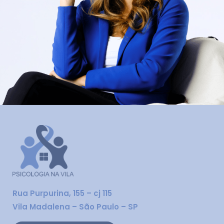
Rua Purpurina, 155 – cj 115
Vila Madalena – São Paulo – SP